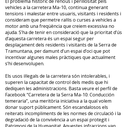
El problema històric de renous i perillositat pels
vehicles a la carretera Ma-10, continua generant
tensions i malestar entre usuaris, visitants i residents i
consideram que permetre ral·lis o curses a vehicles a
motor amb una freqüència que creiem excessiva no
ajuda. S’ha de tenir en consideració que la prioritat d’ús
d’aquesta carretera és un espai segur per
desplaçament dels residents i visitants de la Serra de
Tramuntana, per damunt d’un espai d’oci que pot
incentivar algunes males pràctiques que actualment
s’hi desenvolupen.
Els usos il·legals de la carretera són intolerables, i
superen la capacitat de control dels medis que hi
dediquen les administracions. Basta veure el perfil de
Facebook “Carretera de la Serra Ma-10: Conducción
temeraria”, una meritòria iniciativa a la qual volem
donar suport públicament. Són escandalosos els
reiterats incompliments de les normes de circulació i la
degradació de la convivència a un espai protegit i
Patrimoni de la Humanitat. Aquestes infraccions van