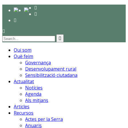
Qui som
Què feim
Governança
Desenvolupament rural
Sensibilització ciutadana
Actualitat
Notícies
Agenda
Als mitjans
Articles
Recursos
Actes per la Serra
Anuaris