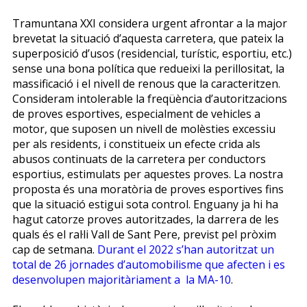
Tramuntana XXI considera urgent afrontar a la major
brevetat la situació d’aquesta carretera, que pateix la
superposició d’usos (residencial, turístic, esportiu, etc.)
sense una bona política que redueixi la perillositat, la
massificació i el nivell de renous que la caracteritzen.
Consideram intolerable la freqüència d’autoritzacions
de proves esportives, especialment de vehicles a
motor, que suposen un nivell de molèsties excessiu
per als residents, i constitueix un efecte crida als
abusos continuats de la carretera per conductors
esportius, estimulats per aquestes proves. La nostra
proposta és una moratòria de proves esportives fins
que la situació estigui sota control. Enguany ja hi ha
hagut catorze proves autoritzades, la darrera de les
quals és el ral·li Vall de Sant Pere, previst pel pròxim
cap de setmana.
Durant el 2022 s’han autoritzat un
total de 26 jornades d’automobilisme que afecten i es
desenvolupen majoritàriament a la MA-10
.