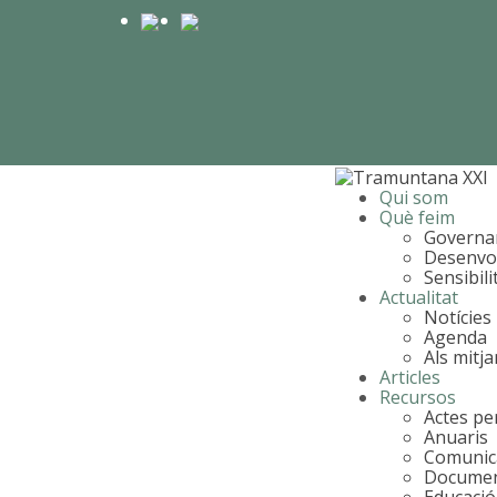
Qui som
Què feim
Governa
Desenvo
Sensibili
Actualitat
Notícies
Agenda
Als mitj
Articles
Recursos
Actes per
Anuaris
Comunic
Document
Educació