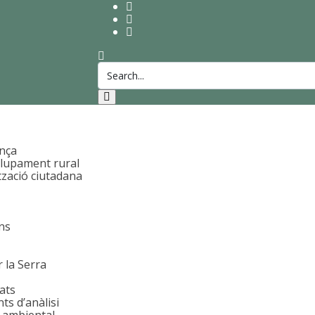
nça
lupament rural
tzació ciutadana
ans
 la Serra
ats
s d’anàlisi
 ambiental