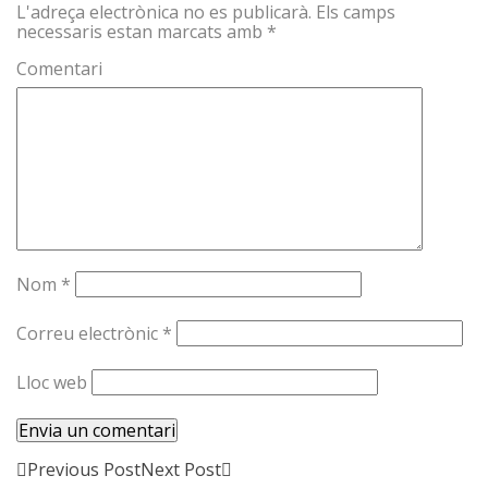
L'adreça electrònica no es publicarà.
Els camps
necessaris estan marcats amb
*
Comentari
Nom
*
Correu electrònic
*
Lloc web
Previous Post
Next Post