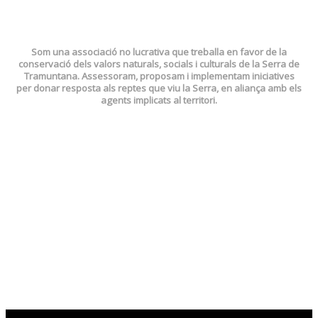
Patrimoni. Els valors de la Serra de
Tramuntana.
Som una associació no lucrativa que treballa en favor de la
conservació dels valors naturals, socials i culturals de la Serra de
Tramuntana. Assessoram, proposam i implementam iniciatives
per donar resposta als reptes que viu la Serra, en aliança amb els
agents implicats al territori.