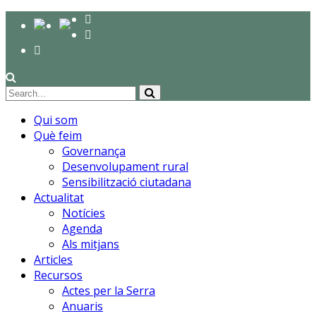
Qui som
Què feim
Governança
Desenvolupament rural
Sensibilització ciutadana
Actualitat
Notícies
Agenda
Als mitjans
Articles
Recursos
Actes per la Serra
Anuaris