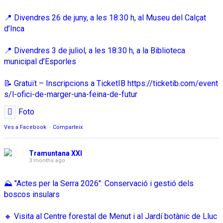
📍 Divendres 26 de juny, a les 18:30 h, al Museu del Calçat
d’Inca
📍 Divendres 3 de juliol, a les 18:30 h, a la Biblioteca
municipal d’Esporles
📝 Gratuït – Inscripcions a TicketIB
https://ticketib.com/event
s/l-ofici-de-marger-una-feina-de-futur
Foto
Ves a Facebook
·
Comparteix
Tramuntana XXI
3 months ago
⛰️ "Actes per la Serra 2026": Conservació i gestió dels
boscos insulars
🔸 Visita al Centre forestal de Menut i al Jardí botànic de Lluc