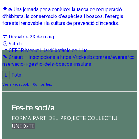
🌳🪵 Una jornada per a conèixer la tasca de recuperació
d’hàbitats, la conservació d’espècies i boscos, l’energia
forestal renovable i la cultura de prevenció d’incendis.
📅 Dissabte 23 de maig
🕕 9:45 h
📍 CEFOR Menut i Jardí botànic de Lluc
📝 Gratuït – Inscripcions a
https://ticketib.com/es/events/co
nservacio-i-gestio-dels-boscos-insulars
Foto
Ves a Facebook
·
Comparteix
Fes-te soci/a​
FORMA PART DEL PROJECTE COL·LECTIU​
UNEIX-TE