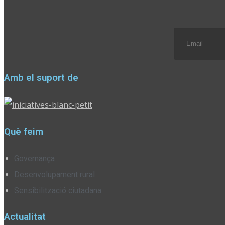
Amb el suport de
Què feim
Governança
Desenvolupament rural
Sensibilització ciutadana
Actualitat