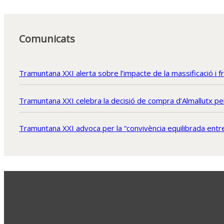
Comunicats
Tramuntana XXI alerta sobre l’impacte de la massificació i 
Tramuntana XXI celebra la decisió de compra d’Almallutx per 
Tramuntana XXI advoca per la “convivència equilibrada entre 