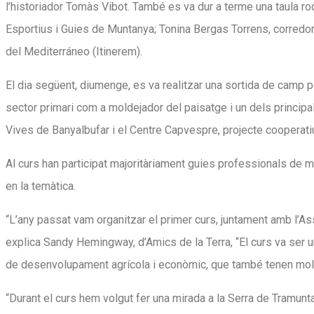
l’historiador Tomàs Vibot. També es va dur a terme una taula ro
Esportius i Guies de Muntanya; Tonina Bergas Torrens, corredora
del Mediterráneo (Itinerem).
El dia següent, diumenge, es va realitzar una sortida de camp p
sector primari com a moldejador del paisatge i un dels principa
Vives de Banyalbufar i el Centre Capvespre, projecte cooperatiu
Al curs han participat majoritàriament guies professionals de 
en la temàtica.
“L’any passat vam organitzar el primer curs, juntament amb l’Ass
explica Sandy Hemingway, d’Amics de la Terra, “El curs va se
de desenvolupament agrícola i econòmic, que també tenen molta
“Durant el curs hem volgut fer una mirada a la Serra de Tramunt