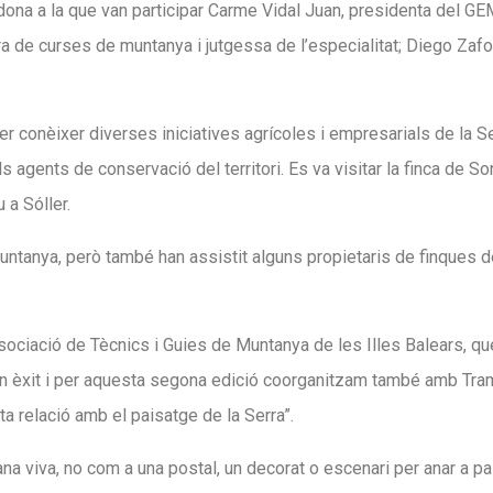
dona a la que van participar Carme Vidal Juan, presidenta del GE
 de curses de muntanya i jutgessa de l’especialitat; Diego Zafor
er conèixer diverses iniciatives agrícoles i empresarials de la S
ls agents de conservació del territori. Es va visitar la finca de
 a Sóller.
muntanya, però també han assistit alguns propietaris de finques 
ociació de Tècnics i Guies de Muntanya de les Illes Balears, que v
r un èxit i per aquesta segona edició coorganitzam també amb T
 relació amb el paisatge de la Serra”.
ana viva, no com a una postal, un decorat o escenari per anar a p