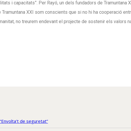
ilitats i capacitats”. Per Rayó, un dels fundadors de Tramuntana 
de Tramuntana XXI som conscients que si no hi ha cooperació entre
nitat, no treurem endevant el projecte de sostenir els valors nat
“Envolta’t de seguretat”