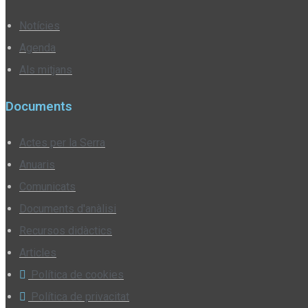
Notícies
Agenda
Als mitjans
Documents
Actes per la Serra
Anuaris
Comunicats
Documents d'anàlisi
Recursos didàctics
Articles
Política de cookies
Política de privacitat