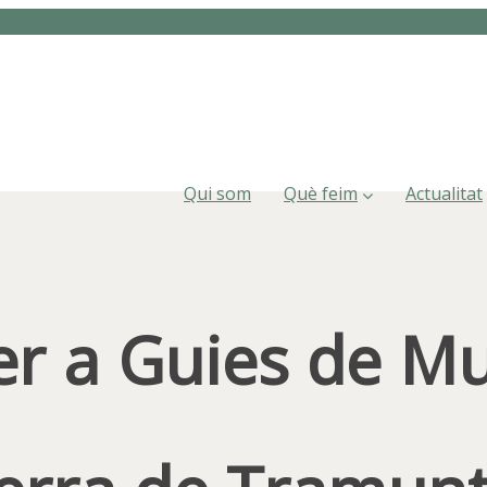
Qui som
Què feim
Actualitat
per a Guies de Mu