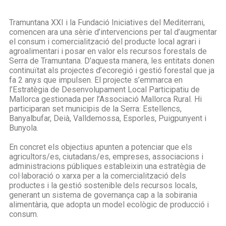
Tramuntana XXI i la Fundació Iniciatives del Mediterrani,
comencen ara una sèrie d’intervencions per tal d’augmentar
el consum i comercialització del producte local agrari i
agroalimentari i posar en valor els recursos forestals de
Serra de Tramuntana. D’aquesta manera, les entitats donen
continuïtat als projectes d’ecoregió i gestió forestal que ja
fa 2 anys que impulsen. El projecte s’emmarca en
l’Estratègia de Desenvolupament Local Participatiu de
Mallorca gestionada per l’Associació Mallorca Rural. Hi
participaran set municipis de la Serra: Estellencs,
Banyalbufar, Deià, Valldemossa, Esporles, Puigpunyent i
Bunyola.
En concret els objectius apunten a potenciar que els
agricultors/es, ciutadans/es, empreses, associacions i
administracions públiques estableixin una estratègia de
col·laboració o xarxa per a la comercialització dels
productes i la gestió sostenible dels recursos locals,
generant un sistema de governança cap a la sobirania
alimentària, que adopta un model ecològic de producció i
consum.