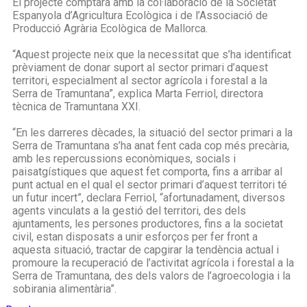
El projecte comptarà amb la col·laboració de la Societat
Espanyola d’Agricultura Ecològica i de l’Associació de
Producció Agrària Ecològica de Mallorca.
“Aquest projecte neix que la necessitat que s’ha identificat
prèviament de donar suport al sector primari d’aquest
territori, especialment al sector agrícola i forestal a la
Serra de Tramuntana”, explica Marta Ferriol, directora
tècnica de Tramuntana XXI.
“En les darreres dècades, la situació del sector primari a la
Serra de Tramuntana s’ha anat fent cada cop més precària,
amb les repercussions econòmiques, socials i
paisatgístiques que aquest fet comporta, fins a arribar al
punt actual en el qual el sector primari d’aquest territori té
un futur incert”, declara Ferriol, “afortunadament, diversos
agents vinculats a la gestió del territori, des dels
ajuntaments, les persones productores, fins a la societat
civil, estan disposats a unir esforços per fer front a
aquesta situació, tractar de capgirar la tendència actual i
promoure la recuperació de l’activitat agrícola i forestal a la
Serra de Tramuntana, des dels valors de l’agroecologia i la
sobirania alimentària”.