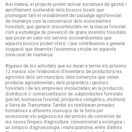
Així mateix, el projecte pretén activar iniciatives de gestió i
aprofitament sostenible dels boscos locals que
promoguin tant el restabliment del paisatge agroforestal
de muntanya com la conservació dels ecosistemes
forestals; que generin discontinuïtats en la massa forestal
com a estratègia de prevenció de grans incendis forestals;
que posin en valor els serveis socioambientals que
aquests boscos poden oferir; i que contribueixin a generar
ocupació que dinamitzi l’economia circular en aquesta
zona rural de muntanya.
Algunes de les activitats que es duran a terme els pròxims
12 mesos són l’elaboració d’inventaris de productors/es
agrícoles dels set municipis, dels comerços que venen
producte agroalimentari, dels propietaris i gestors
forestals i de les empreses involucrades en la producció,
distribució i/ comercialització de subproductes forestals
(pèl·let, biomassa forestal, productes cinegètics, etcètera)
a Serra de Tramuntana. També es realitzaran jornades
formatives a diferents municipis de la Serra per
assessorar els pagesos/es del procés de conversió de
les seves finques d’agricultura convencional a ecològica i
un simposi d’agroecologia i municipalisme, entre d’altres.