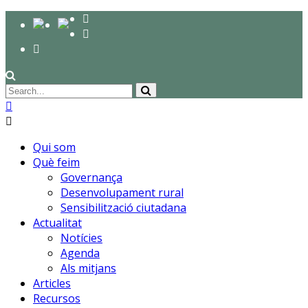
Qui som
Què feim
Governança
Desenvolupament rural
Sensibilització ciutadana
Actualitat
Notícies
Agenda
Als mitjans
Articles
Recursos