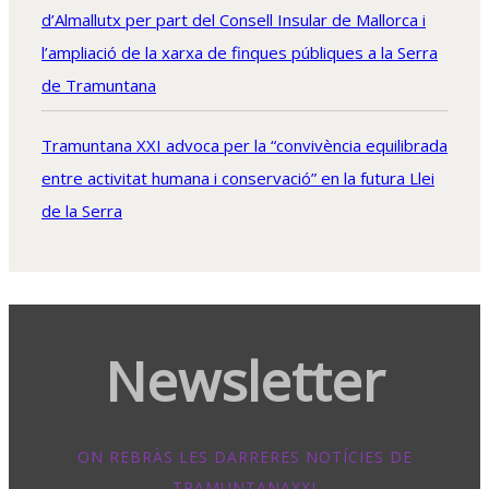
d’Almallutx per part del Consell Insular de Mallorca i
l’ampliació de la xarxa de finques públiques a la Serra
de Tramuntana
Tramuntana XXI advoca per la “convivència equilibrada
entre activitat humana i conservació” en la futura Llei
de la Serra
Newsletter
ON REBRÀS LES DARRERES NOTÍCIES DE
TRAMUNTANAXXI