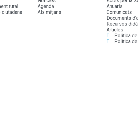
Notícies
Actes per la S
nt rural
Agenda
Anuaris
ó ciutadana
Als mitjans
Comunicats
Documents d'a
Recursos didà
Articles
Política d
Política de