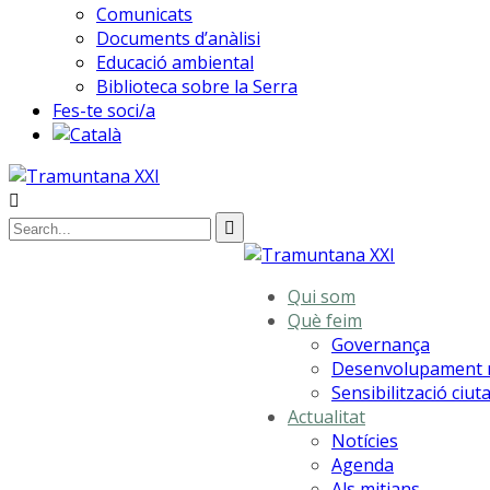
Comunicats
Documents d’anàlisi
Educació ambiental
Biblioteca sobre la Serra
Fes-te soci/a
Qui som
Què feim
Governança
Desenvolupament r
Sensibilització ciu
Actualitat
Notícies
Agenda
Als mitjans