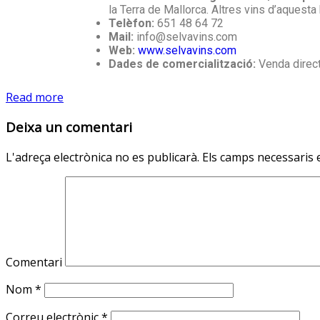
la Terra de Mallorca. Altres vins d’aquest
Telèfon:
651 48 64 72
Mail:
info@selvavins.com
Web:
www.selvavins.com
Dades de comercialització:
Venda direct
Read more
Deixa un comentari
L'adreça electrònica no es publicarà.
Els camps necessaris
Comentari
Nom
*
Correu electrònic
*