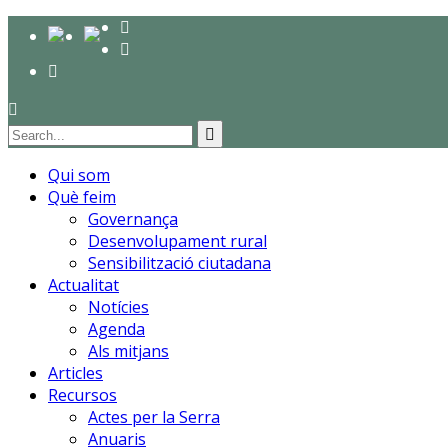
Qui som
Què feim
Governança
Desenvolupament rural
Sensibilització ciutadana
Actualitat
Notícies
Agenda
Als mitjans
Articles
Recursos
Actes per la Serra
Anuaris