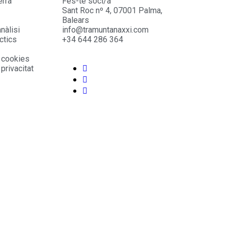
erra
Fes-te soci/a
Sant Roc nº 4, 07001 Palma,
Balears
nàlisi
info@tramuntanaxxi.com
ctics
+34 644 286 364
e cookies
 privacitat