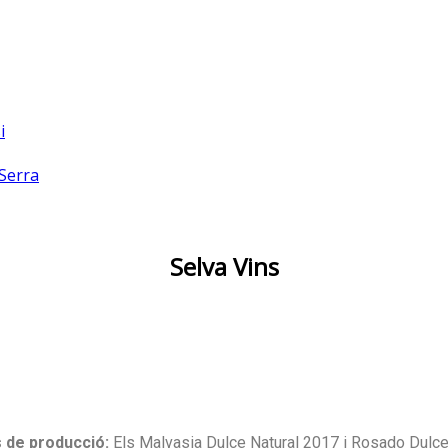
i
 Serra
Selva Vins
s de producció:
Els Malvasia Dulce Natural 2017 i Rosado Dulce