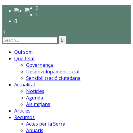
Qui som
Què feim
Governança
Desenvolupament rural
Sensibilització ciutadana
Actualitat
Notícies
Agenda
Als mitjans
Articles
Recursos
Actes per la Serra
Anuaris