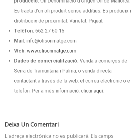
producció:
Oli Denominació d’Origen Oli de Mallorca.
Es tracta d’un oli produït sense additius. Es produeix i
distribueix de proximitat. Varietat: Piqual.
Telèfon:
662 27 60 15
Mail:
info@olisonmatge.com
Web:
www.olisonmatge.com
Dades de comercialització:
Venda a comerços de
Serra de Tramuntana i Palma, o venda directa
contactant a través de la web, el correu electrònic o e
telèfon. Per a més informació, clicar
aquí
.
Deixa Un Comentari
L'adreça electrònica no es publicarà.
Els camps