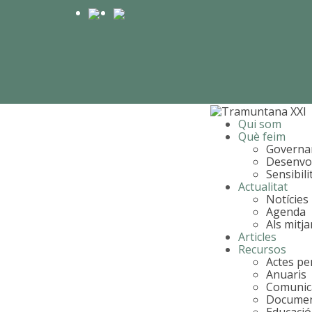
Qui som
Què feim
Governa
Desenvo
Sensibili
Actualitat
Notícies
Agenda
Als mitj
Articles
Recursos
Actes per
Anuaris
Comunic
Document
Educació