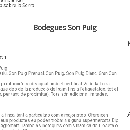
ca sobre la Serra
Bodegues Son Puig
021
uig
stiu, Son Puig Prensal, Son Puig, Son Puig Blanc, Gran Son
e producció:
Vi designat amb el certificat Vi de la Terra
 que des de la producció del raïm fins a l’etiquetatge, tot el
 per tant, de proximitat). Tots són edicions limitades.
a finca, tant a particulars com a majoristes. Ofereixen
ls seus productes es poden trobar a alguns supermercats Bip
rç Agromart. També a vinoteques com Vinamica de Lloseta o