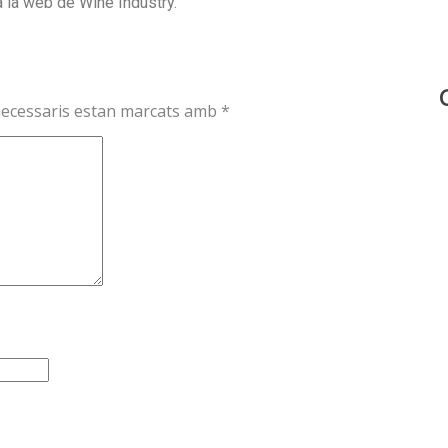
 la web de Wine Industry.
necessaris estan marcats amb
*