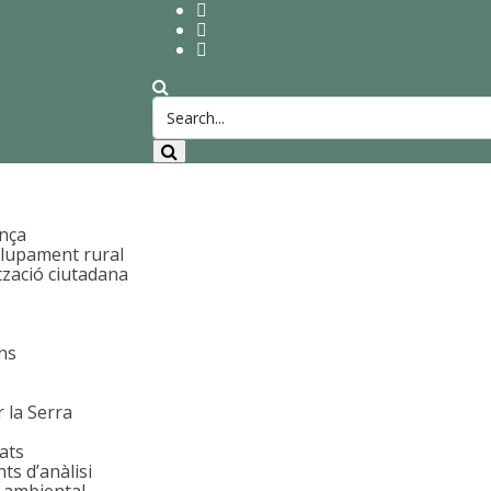
nça
lupament rural
tzació ciutadana
ans
 la Serra
ats
s d’anàlisi
 ambiental