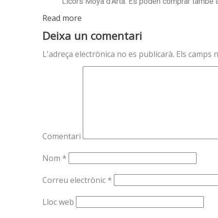
Licors Moya d’Artà. Es poden comprar també a
Read more
Deixa un comentari
L'adreça electrònica no es publicarà.
Els camps 
Comentari
Nom
*
Correu electrònic
*
Lloc web