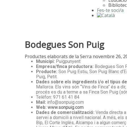
Bibliote
Fes-te soci/a
Bodegues Son Puig
Productes elaborats de la Serra
novembre 26, 2
Municipi:
Puigpunyent
Empresa/finca productora:
Bodegues Son P
Producte:
Son Puig Estiu, Son Puig Blanc d’E
Puig, Petit.
Dades sobre els ingredients i/o el tipus d
Mallorca. Els vins són “Vins de Finca” és a dir,
procés es du a terme a sa Finca Son Puig (són,
Telèfon: 971 61 41 84
Mail:
info@sonpuig.com
Web:
www.sonpuig.com
Dades de comercialització:
Venda directa a l
servei a domicili a nivell nacional. A més, e
Bip, El Corte Inglés, Alcampo i a algun come