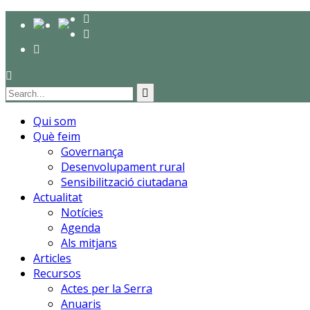
Qui som
Què feim
Governança
Desenvolupament rural
Sensibilització ciutadana
Actualitat
Notícies
Agenda
Als mitjans
Articles
Recursos
Actes per la Serra
Anuaris