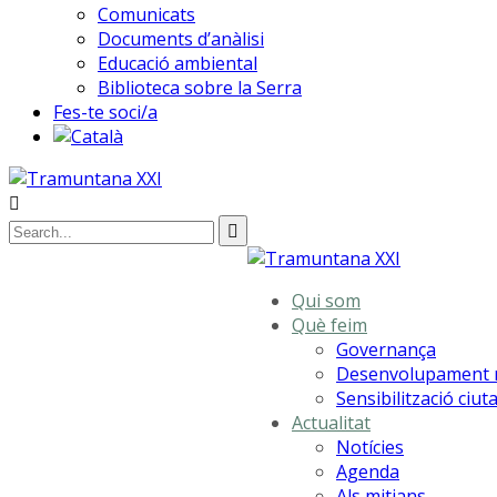
Comunicats
Documents d’anàlisi
Educació ambiental
Biblioteca sobre la Serra
Fes-te soci/a
Qui som
Què feim
Governança
Desenvolupament r
Sensibilització ciu
Actualitat
Notícies
Agenda
Als mitjans