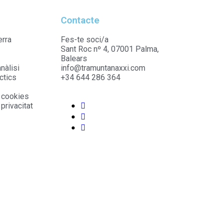
Contacte
erra
Fes-te soci/a
Sant Roc nº 4, 07001 Palma,
Balears
nàlisi
info@tramuntanaxxi.com
ctics
+34 644 286 364
e cookies
 privacitat