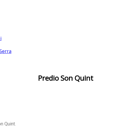
i
 Serra
Predio Son Quint
n Quint.