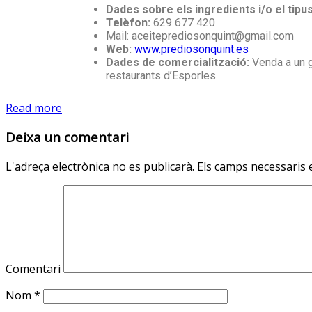
Dades sobre els ingredients i/o el tipu
Telèfon:
629 677 420
Mail: aceiteprediosonquint@gmail.com
Web:
www.prediosonquint.es
Dades de comercialització:
Venda a un g
restaurants d’Esporles.
Read more
Deixa un comentari
L'adreça electrònica no es publicarà.
Els camps necessaris
Comentari
Nom
*