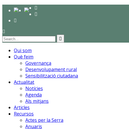
Qui som
Què feim
Governança
Desenvolupament rural
Sensibilització ciutadana
Actualitat
Notícies
Agenda
Als mitjans
Articles
Recursos
Actes per la Serra
Anuaris