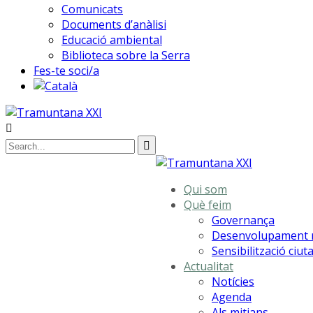
Comunicats
Documents d’anàlisi
Educació ambiental
Biblioteca sobre la Serra
Fes-te soci/a
Qui som
Què feim
Governança
Desenvolupament r
Sensibilització ciu
Actualitat
Notícies
Agenda
Als mitjans