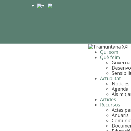
Qui som
Què feim
Governa
Desenvo
Sensibili
Actualitat
Notícies
Agenda
Als mitj
Articles
Recursos
Actes per
Anuaris
Comunic
Document
Educació