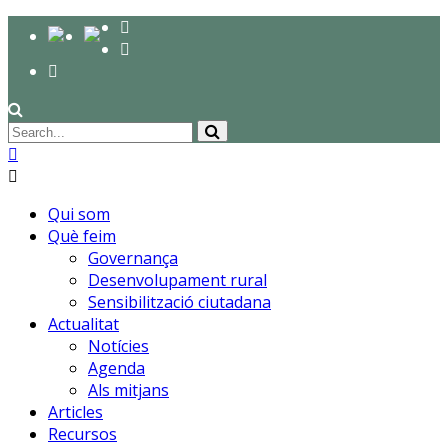
Qui som
Què feim
Governança
Desenvolupament rural
Sensibilització ciutadana
Actualitat
Notícies
Agenda
Als mitjans
Articles
Recursos