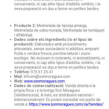
conservants, ni cap altre tipus d’additiu sintètic, i la
seva preparació es duu a terme en petites tandes.
Producte 2:
Melmelada de taronja amarga,
Melmelada de ceba morada, Melmelada de tomàquet
i alfàbrega.
Dades sobre els ingredients i/o el tipus de
producció:
Elaborades amb procediments
artesanals, sense succedanis ni additius, emprant
fruita o verdura fresca, pectina natural i sucre
ecològic. No inclouen ni colorants, ni aromatitzants, ni
conservants, ni cap altre tipus d’additiu sintètic, i la
seva preparació es duu a terme en petites tandes.
Telèfon:
975 61 25 41
Mail:
infosm@sonmoragues.com
Web:
www.sonmoragues.com
Dades de comercialització:
Venda directa a la
pròpia finca i a la botiga Son Moragues
(Valldemossa). A més, es distribueix nacional i
internacionalment. Es poden consultar els punts de
venda a:
https://www.sonmoragues.com/ca/tiendas/