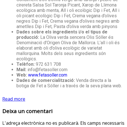
cirereta Salsa Sol Taronja Picant, Xarop de Llimona
ecològica amb menta, All i oli ecològic Dip i Fet, All i
oli picant ecològic Dip i Fet, Crema vegana d’olives
negres Dip i Fet, Crema vegana d’olives negres amb
ametlles Dip i Fet, Pasta d’oliva verda amb pinyons
Dades sobre els ingredients i/o el tipus de
producció:
La Oliva verda sencera Olis Sóller és
Denominació d’Origen Oliva de Mallorca. L’all i oli és
elaborat amb oli d’oliva ecològic de varietat
mallorquina. Molts dels seus ingredients són
ecològics.
Telèfon:
972 631 708
Mail:
info@fetasoller.com
Web:
www.fetasoller.com
Dades de comercialització:
Venda directa a la
botiga de Fet a Sóller i a través de la seva plana web.
Read more
Deixa un comentari
L'adreça electrònica no es publicarà.
Els camps necessaris