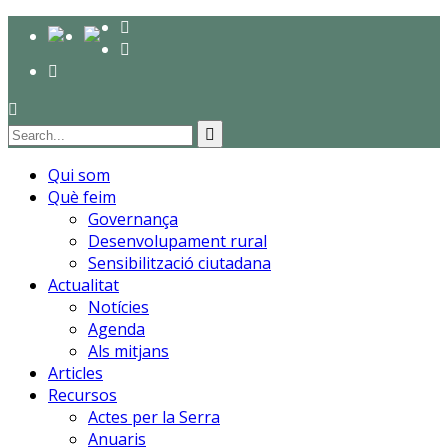
Qui som
Què feim
Governança
Desenvolupament rural
Sensibilització ciutadana
Actualitat
Notícies
Agenda
Als mitjans
Articles
Recursos
Actes per la Serra
Anuaris