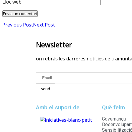
Lloc web
Previous Post
Next Post
Newsletter
on rebràs les darreres notícies de tramunt
Amb el suport de
Què feim
Governança
Desenvolupame
Sensibilitzaci