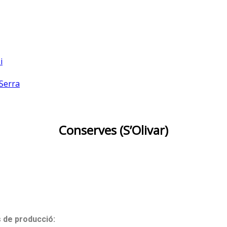
i
 Serra
Conserves (S’Olivar)
s de producció: