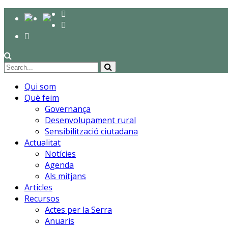
Qui som
Què feim
Governança
Desenvolupament rural
Sensibilització ciutadana
Actualitat
Notícies
Agenda
Als mitjans
Articles
Recursos
Actes per la Serra
Anuaris