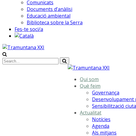
Comunicats
Documents d’anàlisi
Educació ambiental
Biblioteca sobre la Serra
Fes-te soci/a
Qui som
Què feim
Governança
Desenvolupament r
Sensibilització ciu
Actualitat
Notícies
Agenda
Als mitjans