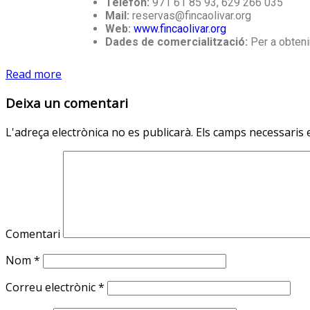
Telèfon:
971 61 85 93, 629 266 035
Mail:
reservas@fincaolivar.org
Web:
www.fincaolivar.org
Dades de comercialització:
Per a obteni
Read more
Deixa un comentari
L'adreça electrònica no es publicarà.
Els camps necessaris
Comentari
Nom
*
Correu electrònic
*