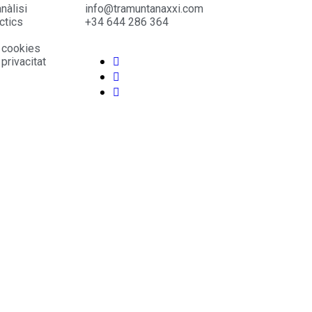
nàlisi
info@tramuntanaxxi.com
ctics
+34 644 286 364
e cookies
 privacitat